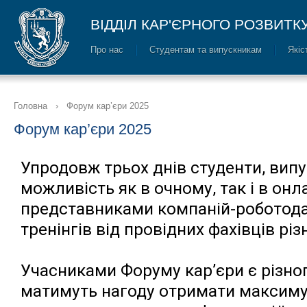
ВІДДІЛ КАР'ЄРНОГО РОЗВИТК
Про нас
Cтудентам та випускникам
Якіс
Головна
›
Форум кар’єри 2025
Форум кар’єри 2025
Упродовж трьох днів студенти, вип
можливість як в очному, так і в он
представниками компаній-роботодав
тренінгів від провідних фахівців різ
Учасниками Форуму кар’єри є різнога
матимуть нагоду отримати максиму