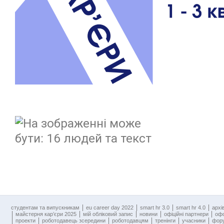
cтудентам та випускникам
eu career day 2022
smart hr 3.0
smart hr 4.0
архі
майстерня кар’єри 2025
мій обліковий запис
новини
офіційні партнери
оф
проекти
роботодавець зсередини
роботодавцям
тренінги
учасники
фору