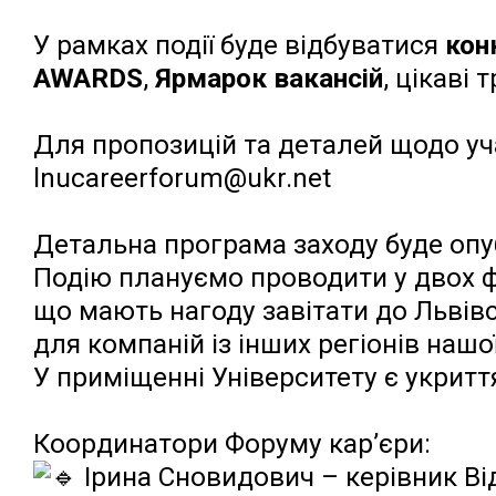
У рамках події буде відбуватися
кон
AWARDS
,
Ярмарок вакансій
, цікаві 
Для пропозицій та деталей щодо уча
lnucareerforum@ukr.net
Детальна програма заходу буде опу
Подію плануємо проводити у двох ф
що мають нагоду завітати до Львівс
для компаній із інших регіонів нашої
У приміщенні Університету є укритт
Координатори Форуму кар’єри:
Ірина Сновидович – керівник Від