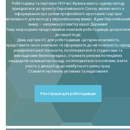
Роботодавці та партнери ЛНУ ім.І.Франка мають чудову нагоду
приєднатися до проєкту Європейського Союзу, місією якого є
інформування про шляхи професійного зростання і кар’єрні
можливості для молоді у європейському вимірі. Адже Європейськи
вимір – напрямок розвитку нашої Держави!
Тому запрошуємо представників компаній-роботодавців долучатис
до нашої події.
День кар’єри ЄС для роботодавців -це гарна можливість
представити свою компанію та сформувати до неї лояльність серед
університетської спільноти, поспілкуватися із студентами та
викладачами безпосередньо, отримати резюме потенційних
кандидатів на вакантну посаду, поспілкуватися із колегами, взяти
участь у дискусії щодо майбутнього ринку праці.
Ставайте частиною активних та ініціативних!
Реєстрація для роботодавців