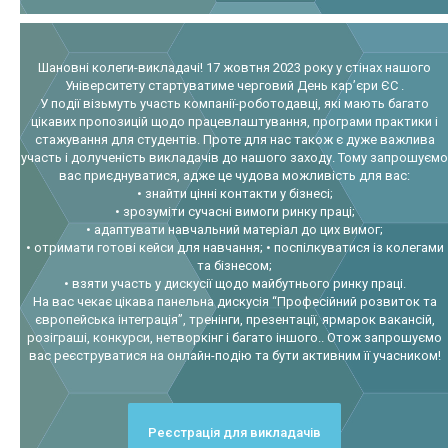
Шановні колеги-викладачі! 17 жовтня 2023 року у стінах нашого
Університету стартуватиме черговий День кар’єри ЄС .
У події візьмуть участь компанії-роботодавці, які мають багато
цікавих пропозицій щодо працевлаштування, програми практики і
стажування для студентів. Проте для нас також є дуже важлива
участь і долученість викладачів до нашого заходу. Тому запрошуємо
вас приєднуватися, адже це чудова можливість для вас:
• знайти цінні контакти у бізнесі;
• зрозуміти сучасні вимоги ринку праці;
• адаптувати навчальний матеріал до цих вимог;
• отримати готові кейси для навчання; • поспілкуватися із колегами
та бізнесом;
• взяти участь у дискусії щодо майбутнього ринку праці.
На вас чекає цікава панельна дискусія “Професійний розвиток та
європейська інтеграція”, тренінги, презентації, ярмарок вакансій,
розіграші, конкурси, нетворкінг і багато іншого.. Отож запрошуємо
вас реєструватися на онлайн-подію та бути активним її учасником!
Реєстрація для викладачів