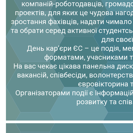
компаній-роботодавців, громадс
проектів, для яких це чудова наг
зростання фахівців, надати чимало
та обрати серед активної студентсь
для своєї
День кар’єри ЄС – це подія, м
форматами, учасниками 
На вас чекає цікава панельна диску
вакансій, співбесіди, волонтерств
євровікторина т
Організаторами події є
Інформаці
розвитку та спів