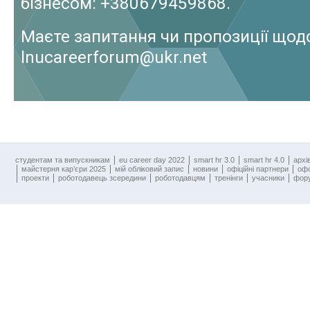
бізнесом: +380679459868.
Маєте запитання чи пропозиції щодо
lnucareerforum@ukr.net
cтудентам та випускникам
eu career day 2022
smart hr 3.0
smart hr 4.0
архі
майстерня кар’єри 2025
мій обліковий запис
новини
офіційні партнери
оф
проекти
роботодавець зсередини
роботодавцям
тренінги
учасники
фору