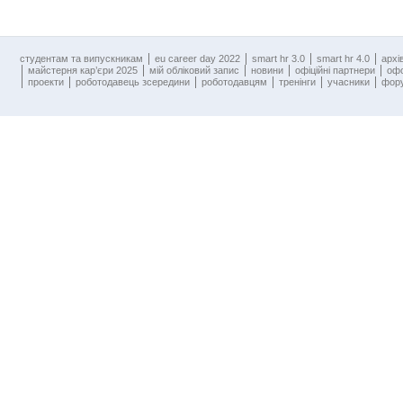
cтудентам та випускникам
eu career day 2022
smart hr 3.0
smart hr 4.0
архі
майстерня кар’єри 2025
мій обліковий запис
новини
офіційні партнери
оф
проекти
роботодавець зсередини
роботодавцям
тренінги
учасники
фору