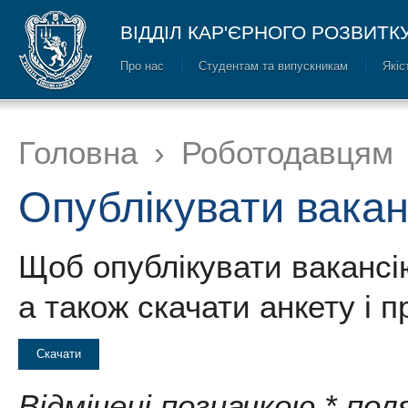
ВІДДІЛ КАР'ЄРНОГО РОЗВИТК
Про нас
Cтудентам та випускникам
Якіс
Головна
›
Роботодавцям
Опублікувати вакан
Щоб опублікувати вакансі
а також скачати анкету і п
Скачати
Відмічені позначкою * пол