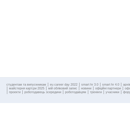
cтудентам та випускникам
eu career day 2022
smart hr 3.0
smart hr 4.0
архі
майстерня кар’єри 2025
мій обліковий запис
новини
офіційні партнери
оф
проекти
роботодавець зсередини
роботодавцям
тренінги
учасники
фору