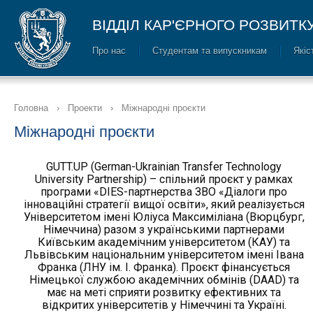
ВІДДІЛ КАР'ЄРНОГО РОЗВИТК
Про нас
Cтудентам та випускникам
Якіс
Головна
›
Проекти
›
Міжнародні проєкти
Міжнародні проєкти
GUTT.UP (German-Ukrainian Transfer Technology
University Partnership) – спільний проєкт у рамках
програми «DIES-партнерства ЗВО «Діалоги про
інноваційні стратегії вищої освіти», який реалізується
Університетом імені Юліуса Максиміліана (Вюрцбург,
Німеччина) разом з українськими партнерами
Київським академічним університетом (КАУ) та
Львівським національним університетом імені Івана
Франка (ЛНУ ім. І. Франка). Проєкт фінансується
Німецької службою академічних обмінів (DAAD) та
має на меті сприяти розвитку ефективних та
відкритих університетів у Німеччині та Україні.