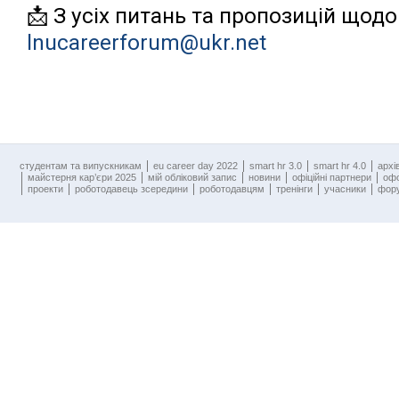
📩 З усіх питань та пропозицій щодо 
lnucareerforum@ukr.net
cтудентам та випускникам
eu career day 2022
smart hr 3.0
smart hr 4.0
архі
майстерня кар’єри 2025
мій обліковий запис
новини
офіційні партнери
оф
проекти
роботодавець зсередини
роботодавцям
тренінги
учасники
фору