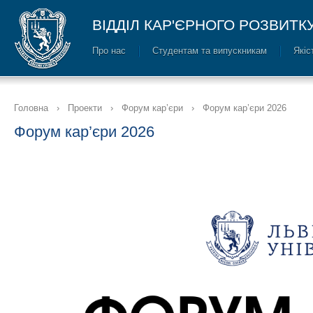
ВІДДІЛ КАР'ЄРНОГО РОЗВИТК
Про нас
Cтудентам та випускникам
Якіс
Головна
›
Проекти
›
Форум кар’єри
›
Форум кар’єри 2026
Форум кар’єри 2026