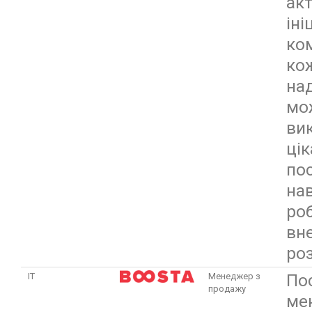
акт
іні
ко
ко
на
мо
ви
цік
по
нав
ро
вн
роз
По
ІТ
Менеджер з
продажу
ме