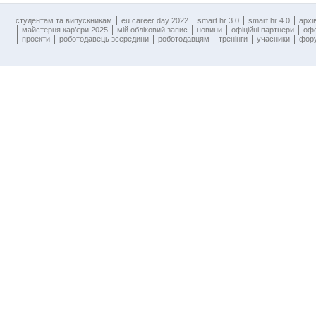
cтудентам та випускникам
eu career day 2022
smart hr 3.0
smart hr 4.0
архі
майстерня кар’єри 2025
мій обліковий запис
новини
офіційні партнери
оф
проекти
роботодавець зсередини
роботодавцям
тренінги
учасники
фору