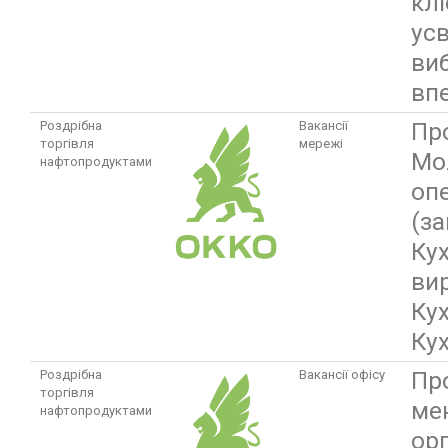
кл
ус
виб
вп
Пр
Роздрібна
Вакансії
торгівля
мережі
Мо
нафтопродуктами
оп
(з
Ку
ви
Ку
Ку
Пр
Роздрібна
Вакансії офісу
торгівля
ме
нафтопродуктами
орг