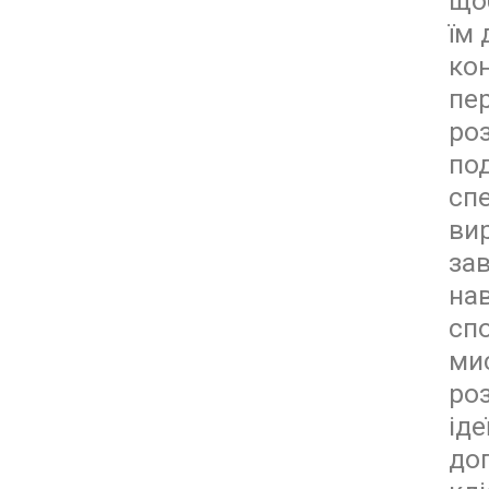
що
їм 
ко
пе
ро
по
спе
ви
за
на
сп
ми
роз
ідеї
до