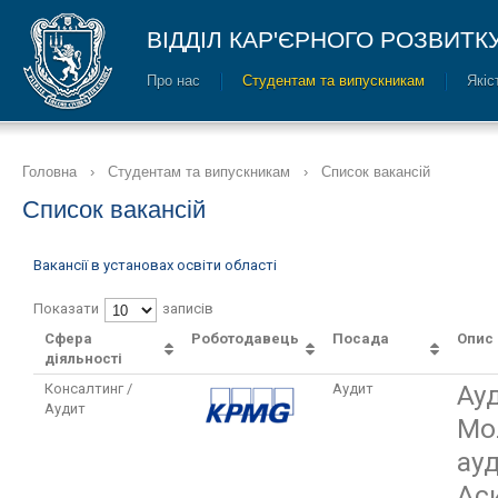
ВІДДІЛ КАР'ЄРНОГО РОЗВИТК
Про нас
Cтудентам та випускникам
Якіс
Головна
›
Cтудентам та випускникам
›
Список вакансій
Список вакансій
Вакансії в установах освіти області
Показати
записів
Сфера
Роботодавець
Посада
Опис
діяльності
Ауд
Консалтинг /
Аудит
Аудит
Мо
ауд
Аси