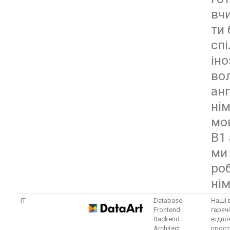
вч
ти
спі
ін
во
ан
ні
мо
В1
ми
ро
нім
ІТ
Database
Наші 
Frontend
гаряч
Backend
відпо
Architect
прост