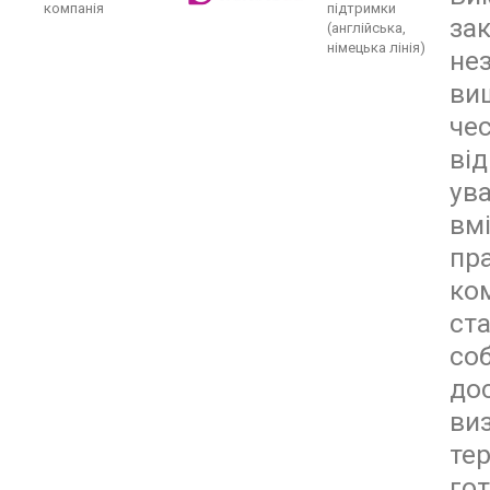
компанія
підтримки
зак
(англійська,
німецька лінія)
нез
вищ
чес
від
ува
вм
пр
ком
ст
соб
дос
ви
тер
гот