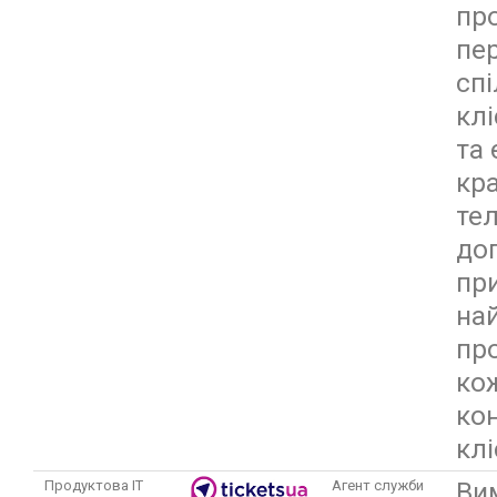
пр
пе
спі
кл
та
кра
те
до
пр
на
пр
ко
ко
клі
Ви
Продуктова IT
Агент служби