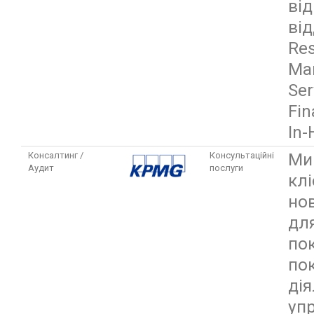
від
ві
Res
Mar
Ser
Fin
In-
Ми
Консалтинг /
Консультаційні
Аудит
послуги
кл
но
для
по
по
дія
уп