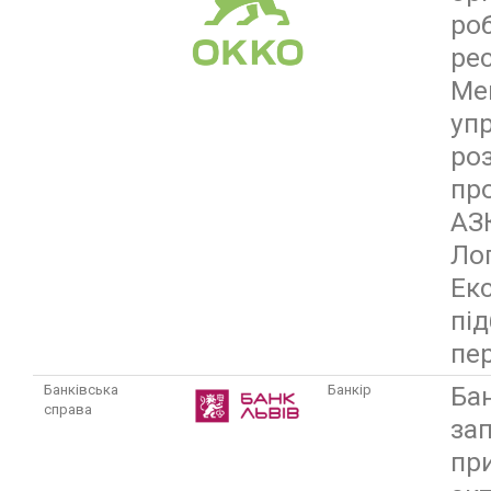
ро
ре
Ме
уп
ро
пр
АЗ
Лог
Екс
пі
пе
Ба
Банківська
Банкір
справа
за
пр