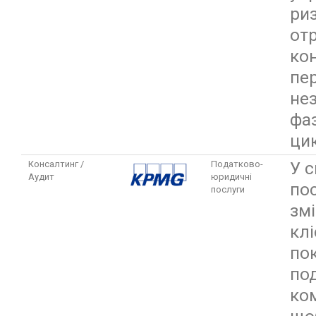
ри
от
ко
пер
не
фа
цик
У с
Консалтинг /
Податково-
Аудит
юридичні
по
послуги
зм
кл
по
по
ко