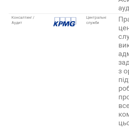
ау
Пр
Консалтинг /
Центральні
Аудит
служби
це
сл
ви
адм
зад
з о
пі
ро
пр
вс
ком
цьо