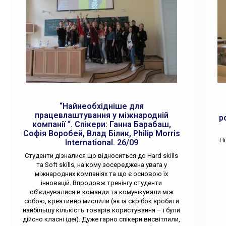
“Найнеобхідніше для
працевлаштування у міжнародній
р
компанії “. Спікери: Ганна Барабаш,
Софія Воробей, Влад Білик, Philip Morris
П
International. 26/09
Студенти дізналися що відноситься до Hard skills
та Soft skills, на кому зосереджена увага у
міжнародних компаніях та що є основою їх
інновацій. Впродовж тренінгу студенти
об’єднувалися в команди та комунікували між
собою, креативно мислили (як із скрібок зробити
найбільшу кількість товарів користування – і були
дійсно класні ідеї). Дуже гарно спікери висвітлили,