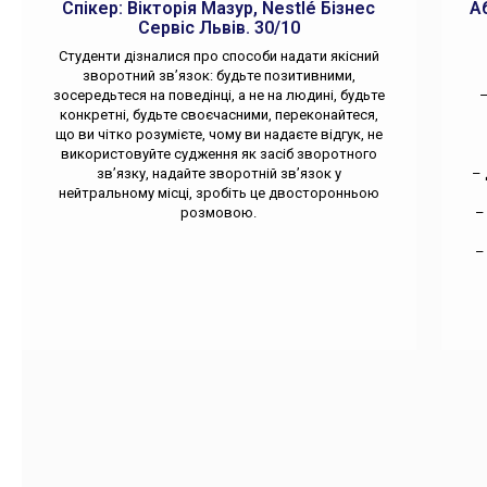
Спікер: Вікторія Мазур, Nestlé Бізнес
А
Сервіс Львів. 30/10
Студенти дізналися про способи надати якісний
зворотний зв’язок: будьте позитивними,
зосередьтеся на поведінці, а не на людині, будьте
–
конкретні, будьте своєчасними, переконайтеся,
що ви чітко розумієте, чому ви надаєте відгук, не
використовуйте судження як засіб зворотного
зв’язку, надайте зворотній зв’язок у
– 
нейтральному місці, зробіть це двосторонньою
розмовою.
–
–