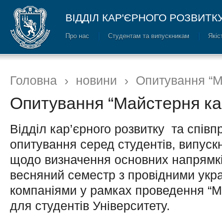
ВІДДІЛ КАР'ЄРНОГО РОЗВИТК
Про нас
Cтудентам та випускникам
Якіс
Головна
›
новини
›
Опитування “М
Опитування “Майстерня ка
Відділ кар’єрного розвитку та співп
опитування серед студентів, випускн
щодо визначення основних напрямків
весняний семестр з провідними укр
компаніями у рамках проведення “Ма
для студентів Університету.