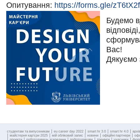
Опитування:
https://forms.gle/zT6tX
Будемо в
відповід
сформува
Вас!
Дякуємо 
cтудентам та випускникам
eu career day 2022
smart hr 3.0
smart hr 4.0
архі
майстерня кар’єри 2025
мій обліковий запис
новини
офіційні партнери
оф
проекти
роботодавець зсередини
роботодавцям
тренінги
учасники
фору