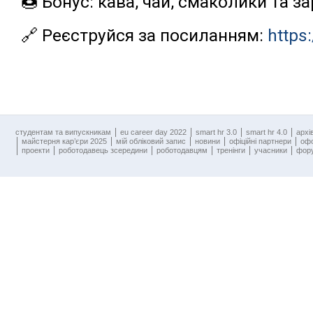
🍩 Бонус: кава, чай, смаколики та з
🔗 Реєструйся за посиланням:
https
cтудентам та випускникам
eu career day 2022
smart hr 3.0
smart hr 4.0
архі
майстерня кар’єри 2025
мій обліковий запис
новини
офіційні партнери
оф
проекти
роботодавець зсередини
роботодавцям
тренінги
учасники
фору