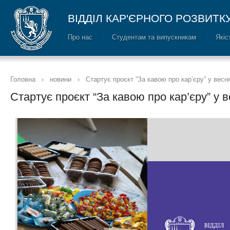
ВІДДІЛ КАР'ЄРНОГО РОЗВИТК
Про нас
Cтудентам та випускникам
Якіс
Головна
›
новини
›
Стартує проєкт “За кавою про кар’єру” у весн
Стартує проєкт “За кавою про кар’єру” у 