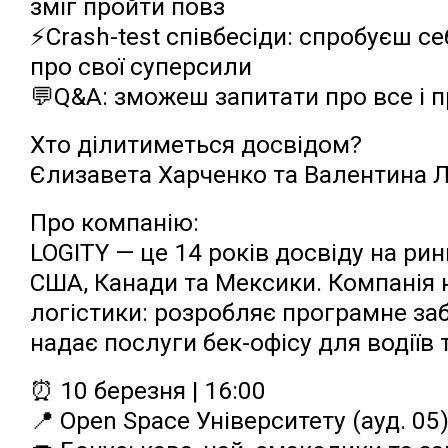
зміг пройти повз
⚡️Crash-test співбесіди: спробуєш се
про свої суперсили
💬Q&A: зможеш запитати про все і пр
Хто ділитиметься досвідом?
Єлизавета Харченко та Валентина Л
Про компанію:
LOGITY — це 14 років досвіду на ри
США, Канади та Мексики. Компанія н
логістики: розробляє програмне забе
надає послуги бек-офісу для водіїв
⏰ 10 березня | 16:00
📍 Open Space Університету (ауд. 05