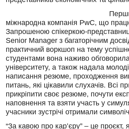
Перши
міжнародна компанія PwC, що працю
Запрошеною спікеркою-представни
Senior Manager з багаторічним досві
практичний воркшоп на тему успішн
студентами вона наживо обговорила
університету, а також надала молоді
написання резюме, проходження вип
питань, які цікавили слухачів. Всі 
прикріпити своє резюме, почути екс
наповнення та взяти участь у симуля
учасники зустрічі отримали символіч
“За кавою про кар’єру” – це проєкт,