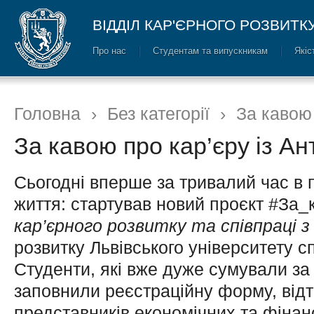
ВІДДІЛ КАР'ЄРНОГО РОЗВИТК
Про нас
Cтудентам та випускникам
Якіс
Головна
›
Без категорії
›
За кавою
За кавою про кар’єру із А
Сьогодні вперше за тривалий час в
життя: стартував новий проєкт #За
кар’єрного розвитку та співпраці з
розвитку Львівського університету 
Студенти, які вже дуже сумували за
заповнили реєстраційну форму, відт
представників економічних та фінан