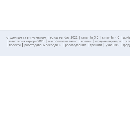
cтудентам та випускникам
eu career day 2022
smart hr 3.0
smart hr 4.0
архі
майстерня кар’єри 2025
мій обліковий запис
новини
офіційні партнери
оф
проекти
роботодавець зсередини
роботодавцям
тренінги
учасники
фору