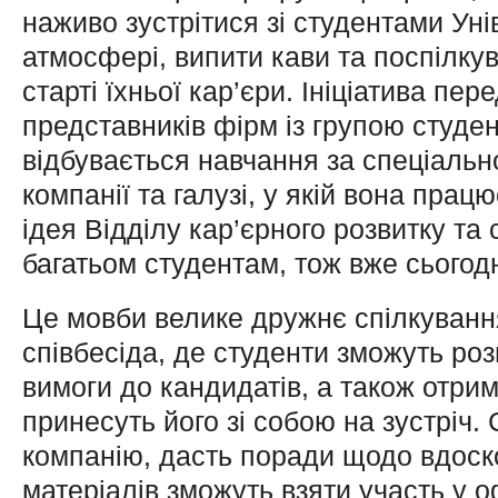
наживо зустрітися зі студентами Ун
атмосфері, випити кави та поспілку
старті їхньої кар’єри. Ініціатива п
представників фірм із групою студен
відбувається навчання за спеціальн
компанії та галузі, у якій вона пра
ідея Відділу кар’єрного розвитку та 
багатьом студентам, тож вже сьогодн
Це мовби велике дружнє спілкуванн
співбесіда, де студенти зможуть роз
вимоги до кандидатів, а також отри
принесуть його зі собою на зустріч.
компанію, дасть поради щодо вдоск
матеріалів зможуть взяти участь у о