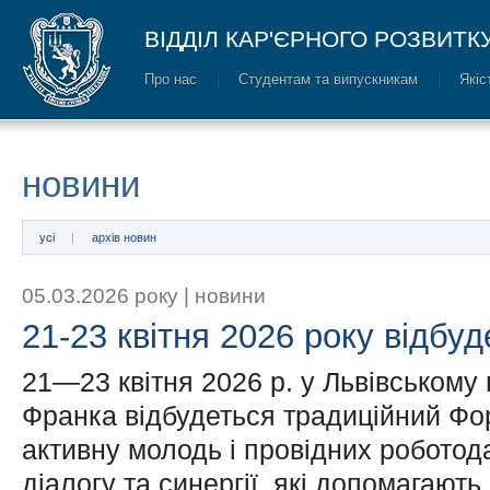
ВІДДІЛ КАР'ЄРНОГО РОЗВИТК
Про нас
Cтудентам та випускникам
Якіс
новини
усі
архів новин
05.03.2026 року |
новини
21-23 квітня 2026 року відбу
21—23 квітня 2026 р. у Львівському н
Франка відбудеться традиційний Фор
активну молодь і провідних роботода
діалогу та синергії, які допомагають 