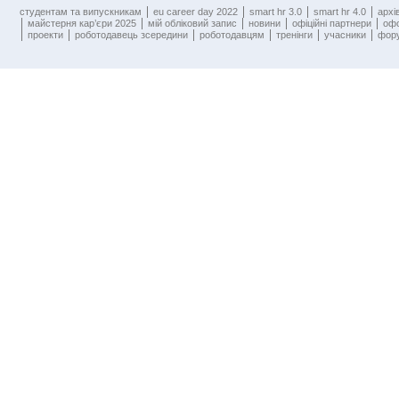
cтудентам та випускникам
eu career day 2022
smart hr 3.0
smart hr 4.0
архі
майстерня кар’єри 2025
мій обліковий запис
новини
офіційні партнери
оф
проекти
роботодавець зсередини
роботодавцям
тренінги
учасники
фору